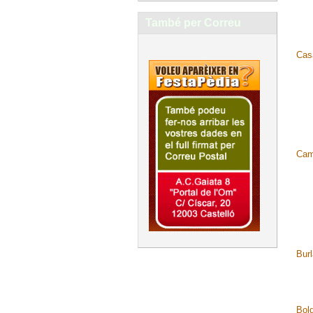
També per Correu
Cas
Cam
Bur
Bold