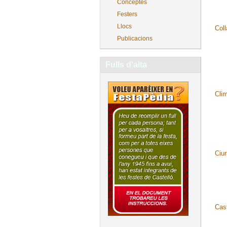
Conceptes
Festers
Llocs
Coll
Publicacions
Fulls d'alta
Cli
Ciu
Cast