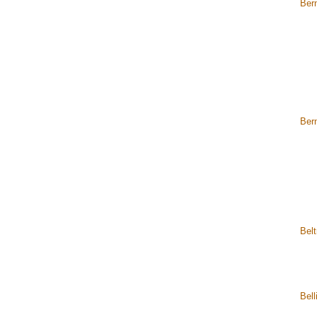
Ber
Ber
Belt
Bel