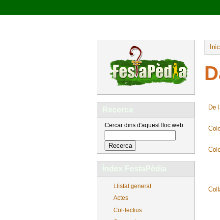
Inic
D
De 
Recerca
Cercar dins d'aquest lloc web:
Col
Col
Índex FestaPèdia
Llistat general
Coll
Actes
Col·lectius