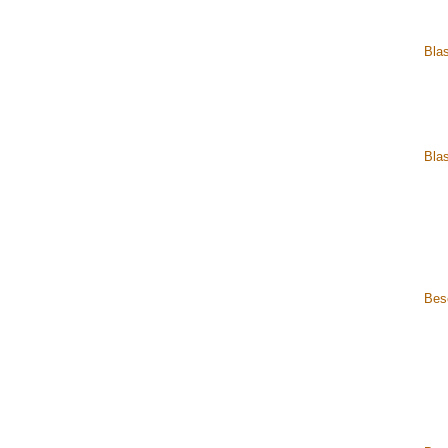
Bla
Blas
Bese